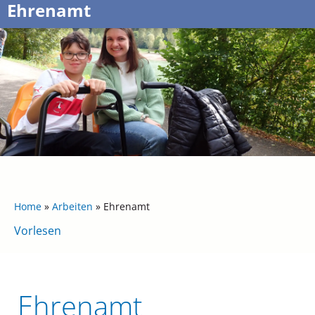
Ehrenamt
Home
»
Arbeiten
»
Ehrenamt
Vorlesen
Ehrenamt