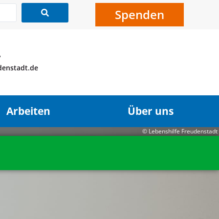
Spenden
?
udenstadt.de
Arbeiten
Über uns
© Lebenshilfe Freudenstadt