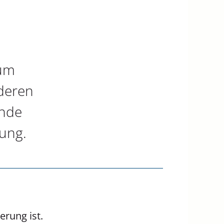
eum
nderen
ende
nung.
erung ist.